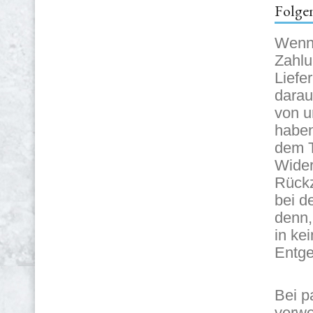
Folge
Wenn 
Zahlu
Liefe
darau
von u
haben
dem T
Wider
Rückz
bei d
denn,
in ke
Entge
Bei p
verwe