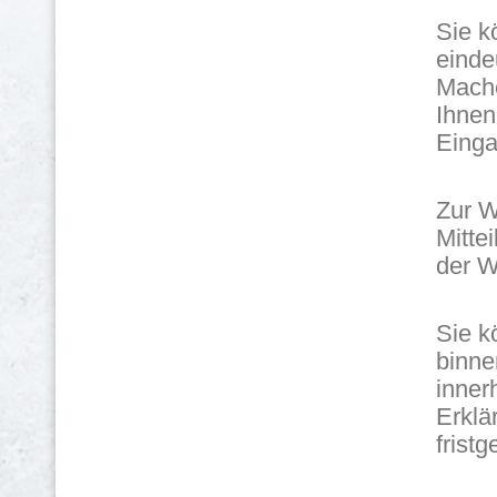
Sie k
einde
Mache
Ihnen
Einga
Zur W
Mitte
der W
Sie k
binne
inner
Erklä
frist