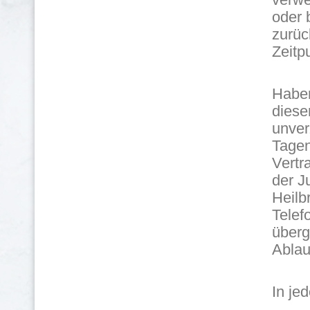
oder 
zurüc
Zeitpu
Haben
diese
unver
Tagen
Vertr
der J
Heilb
Telef
überg
Ablau
In je