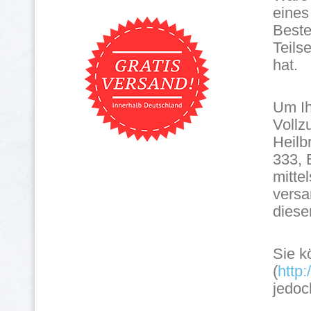
eines
Beste
Teils
hat.
Um Ih
Vollz
Heilb
333, 
mitte
versa
diese
Sie k
(
http:
jedoc